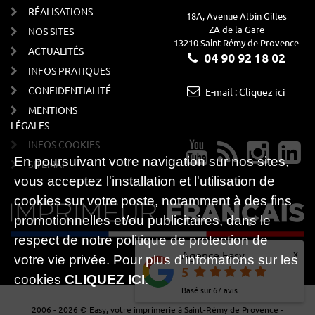
RÉALISATIONS
18A, Avenue Albin Gilles
ZA de la Gare
NOS SITES
13210 Saint-Rémy de Provence
ACTUALITÉS
04 90 92 18 02
INFOS PRATIQUES
CONFIDENTIALITÉ
E-mail : Cliquez ici
MENTIONS
LÉGALES
INFOS COOKIES
En poursuivant votre navigation sur nos sites,
SITEMAP
vous acceptez l'installation et l'utilisation de
cookies sur votre poste, notamment à des fins
promotionnelles et/ou publicitaires, dans le
respect de notre politique de protection de
x
Agence Easy
votre vie privée. Pour plus d'infomations sur les
5
cookies
CLIQUEZ ICI
.
Basé sur
67
avis
2006 - 2026 © Easy, votre imprimerie à Saint-Rémy de Provence -