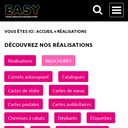
VOUS ÊTES ICI :
ACCUEIL
»
RÉALISATIONS
DÉCOUVREZ NOS RÉALISATIONS
Réalisations
BROCHURES
Carnets autocopiant
Catalogues
Cartes de visite
Cartes de vœux
Cartes postales
Cartes publicitaires
Chemises à rabats
Dépliants
Étiquettes