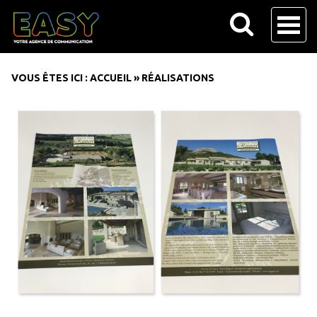
VOUS ÊTES ICI :
ACCUEIL
»
RÉALISATIONS