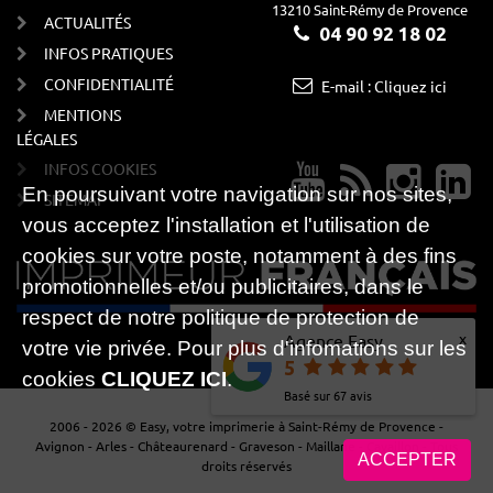
13210 Saint-Rémy de Provence
ACTUALITÉS
04 90 92 18 02
INFOS PRATIQUES
CONFIDENTIALITÉ
E-mail : Cliquez ici
MENTIONS
LÉGALES
INFOS COOKIES
En poursuivant votre navigation sur nos sites,
SITEMAP
vous acceptez l'installation et l'utilisation de
cookies sur votre poste, notamment à des fins
promotionnelles et/ou publicitaires, dans le
respect de notre politique de protection de
x
Agence Easy
votre vie privée. Pour plus d'infomations sur les
5
cookies
CLIQUEZ ICI
.
Basé sur
67
avis
2006 - 2026 © Easy, votre imprimerie à Saint-Rémy de Provence -
Avignon - Arles - Châteaurenard - Graveson - Maillane - Cavaillon - Tous
ACCEPTER
droits réservés