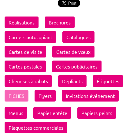
Réalisations
Brochures
Carnets autocopiant
Catalogues
Cartes de visite
Cartes de vœux
Cartes postales
Cartes publicitaires
Chemises à rabats
Dépliants
Étiquettes
FICHES
Flyers
Invitations événement
Menus
Papier entête
Papiers peints
Plaquettes commerciales