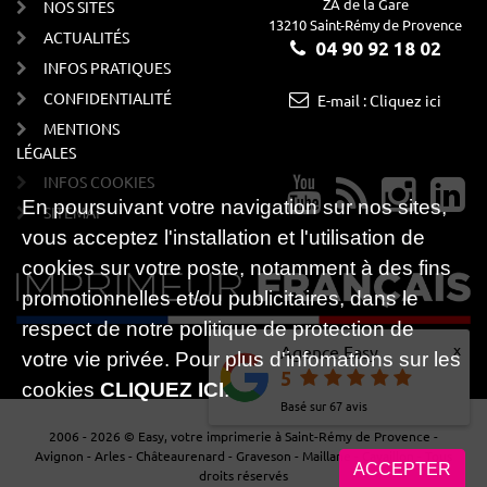
ZA de la Gare
NOS SITES
13210 Saint-Rémy de Provence
ACTUALITÉS
04 90 92 18 02
INFOS PRATIQUES
CONFIDENTIALITÉ
E-mail : Cliquez ici
MENTIONS
LÉGALES
INFOS COOKIES
En poursuivant votre navigation sur nos sites,
SITEMAP
vous acceptez l'installation et l'utilisation de
cookies sur votre poste, notamment à des fins
promotionnelles et/ou publicitaires, dans le
respect de notre politique de protection de
x
Agence Easy
votre vie privée. Pour plus d'infomations sur les
5
cookies
CLIQUEZ ICI
.
Basé sur
67
avis
2006 - 2026 © Easy, votre imprimerie à Saint-Rémy de Provence -
Avignon - Arles - Châteaurenard - Graveson - Maillane - Cavaillon - Tous
ACCEPTER
droits réservés