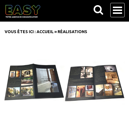
VOUS ÊTES ICI :
ACCUEIL
»
RÉALISATIONS