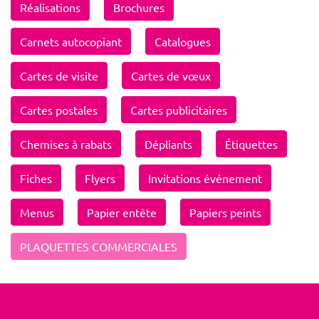
Réalisations
Brochures
Carnets autocopiant
Catalogues
Cartes de visite
Cartes de vœux
Cartes postales
Cartes publicitaires
Chemises à rabats
Dépliants
Étiquettes
Fiches
Flyers
Invitations événement
Menus
Papier entête
Papiers peints
PLAQUETTES COMMERCIALES