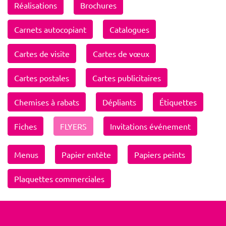
Réalisations
Brochures
Carnets autocopiant
Catalogues
Cartes de visite
Cartes de vœux
Cartes postales
Cartes publicitaires
Chemises à rabats
Dépliants
Étiquettes
Fiches
FLYERS
Invitations événement
Menus
Papier entête
Papiers peints
Plaquettes commerciales