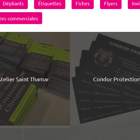
Dépliants
Étiquettes
Fiches
Flyers
Inv
tes commerciales
telier Saint Thamar
Condor Protectio