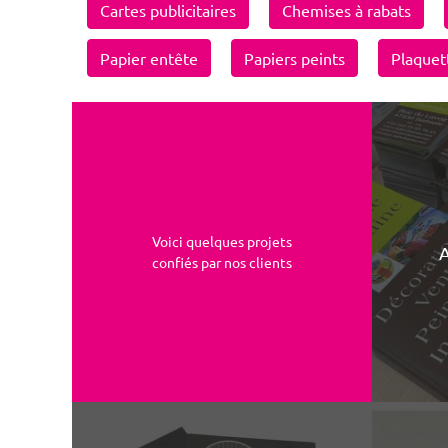
Cartes publicitaires
Chemises à rabats
Papier entête
Papiers peints
Plaquet
Voici quelques projets
A
confiés par nos clients