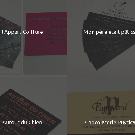
l'Appart Coiffure
Mon père était pâtiss
Autour du Chien
Chocolaterie Puyric