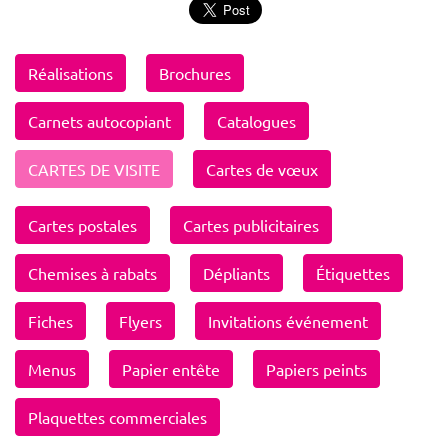
Réalisations
Brochures
Carnets autocopiant
Catalogues
CARTES DE VISITE
Cartes de vœux
Cartes postales
Cartes publicitaires
Chemises à rabats
Dépliants
Étiquettes
Fiches
Flyers
Invitations événement
Menus
Papier entête
Papiers peints
Plaquettes commerciales