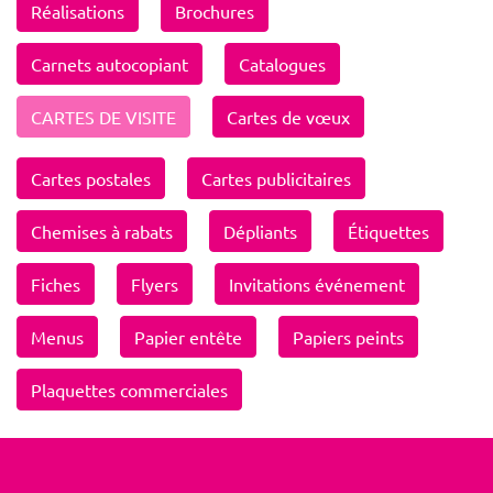
Réalisations
Brochures
Carnets autocopiant
Catalogues
CARTES DE VISITE
Cartes de vœux
Cartes postales
Cartes publicitaires
Chemises à rabats
Dépliants
Étiquettes
Fiches
Flyers
Invitations événement
Menus
Papier entête
Papiers peints
Plaquettes commerciales