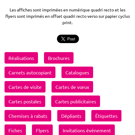
Les affiches sont imprimées en numérique quadri recto et les
flyers sont imprimés en offset quadri recto verso sur papier cyclus
print.
Réalisations
Brochures
Carnets autocopiant
Catalogues
Cartes de visite
Cartes de vœux
Cartes postales
Cartes publicitaires
Chemises à rabats
Dépliants
Étiquettes
Fiches
Flyers
Invitations événement