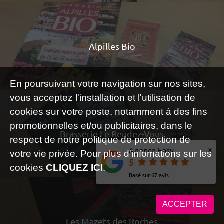
Alpilles Bio
En poursuivant votre navigation sur nos sites,
vous acceptez l'installation et l'utilisation de
cookies sur votre poste, notamment à des fins
promotionnelles et/ou publicitaires, dans le
Brasserie Le Rendez-Vous
respect de notre politique de protection de
x
Agence Easy
votre vie privée. Pour plus d'infomations sur les
5
cookies
CLIQUEZ ICI
.
Basé sur
67
avis
ACCEPTER
Les Mazets des Roches